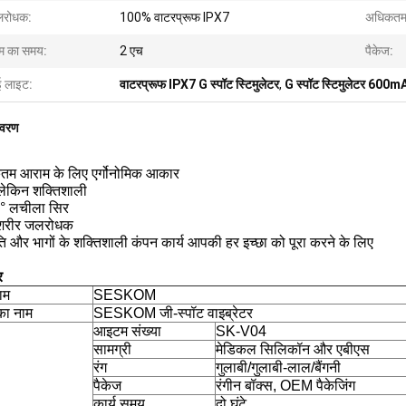
रोधक:
100% वाटरप्रूफ IPX7
अधिकतम
म का समय:
2 एच
पैकेज:
ई लाइट:
वाटरप्रूफ IPX7 G स्पॉट स्टिमुलेटर
,
G स्पॉट स्टिमुलेटर 600m
िवरण
म आराम के लिए एर्गोनोमिक आकार
लेकिन शक्तिशाली
° लचीला सिर
ण शरीर जलरोधक
ि और भागों के शक्तिशाली कंपन कार्य आपकी हर इच्छा को पूरा करने के लिए
र
नाम
SESKOM
का नाम
SESKOM जी-स्पॉट वाइब्रेटर
आइटम संख्या
SK-V04
सामग्री
मेडिकल सिलिकॉन और एबीएस
रंग
गुलाबी/गुलाबी-लाल/बैंगनी
पैकेज
रंगीन बॉक्स, OEM पैकेजिंग
कार्य समय
दो घंटे