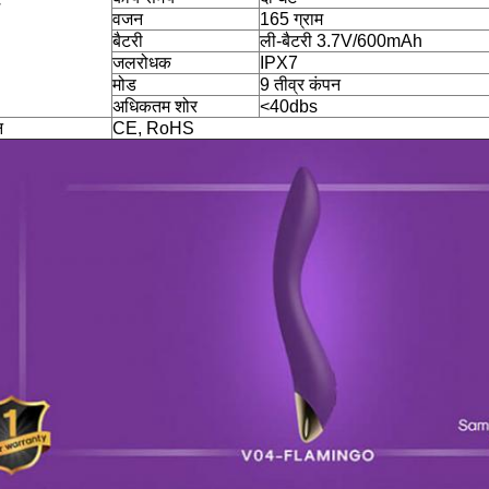
वजन
165 ग्राम
बैटरी
ली-बैटरी 3.7V/600mAh
जलरोधक
IPX7
मोड
9 तीव्र कंपन
अधिकतम शोर
<40dbs
न
CE, RoHS