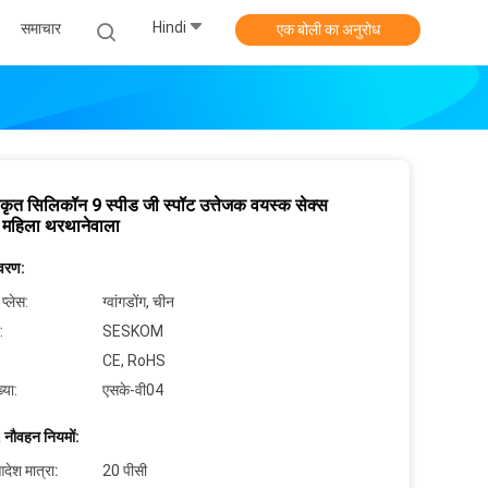
Hindi
समाचार
एक बोली का अनुरोध
ीकृत सिलिकॉन 9 स्पीड जी स्पॉट उत्तेजक वयस्क सेक्स
 महिला थरथानेवाला
िवरण:
 प्लेस:
ग्वांगडोंग, चीन
:
SESKOM
CE, RoHS
्या:
एसके-वी04
 नौवहन नियमों:
देश मात्रा:
20 पीसी