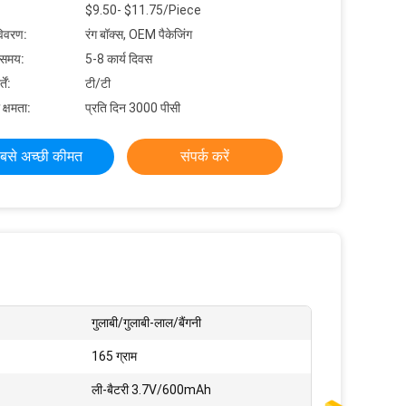
$9.50- $11.75/Piece
विवरण:
रंग बॉक्स, OEM पैकेजिंग
 समय:
5-8 कार्य दिवस
ें:
टी/टी
 क्षमता:
प्रति दिन 3000 पीसी
बसे अच्छी कीमत
संपर्क करें
गुलाबी/गुलाबी-लाल/बैंगनी
165 ग्राम
ली-बैटरी 3.7V/600mAh