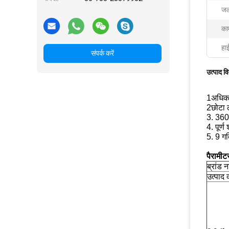
जल
का
हा
संपर्क करें
उत्पाद व
1अधिकत
2छोटा 
3. 360
4. पूर्
5. 9 गत
पैरामीट
ब्रांड 
उत्पाद 