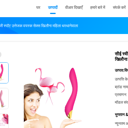
घर
उत्पादों
वीआर दिखाएँ
हमारे बारे में
संपर्क करें
जी स्पॉट उत्तेजक वयस्क सेक्स खिलौना महिला थरथानेवाला
सीई स्व
खिलौना
उत्पाद व
उत्पत्ति के
ब्रांड नाम
प्रमाणन:
मॉडल संख
भुगतान &
न्यूनतम आ