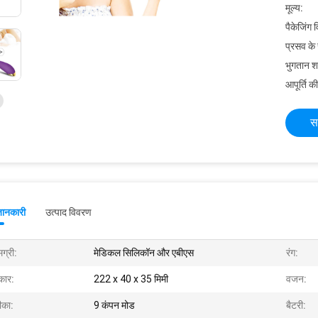
मूल्य:
पैकेजिंग 
प्रसव के
भुगतान शर्त
आपूर्ति की
स
जानकारी
उत्पाद विवरण
ग्री:
मेडिकल सिलिकॉन और एबीएस
रंग:
ार:
222 x 40 x 35 मिमी
वजन:
ीका:
9 कंपन मोड
बैटरी: