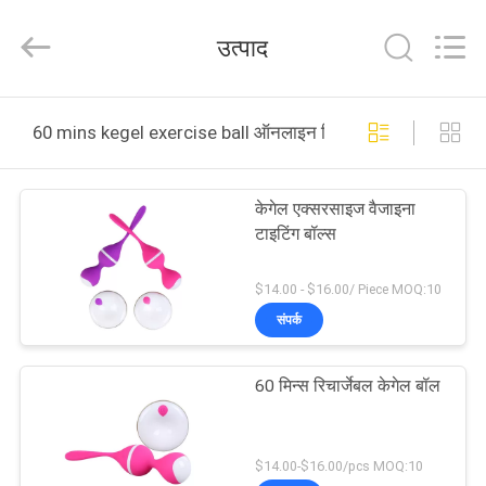
2026
SHENZHEN
SESKOM
उत्पाद
TECHNOLOGY
CO.,LTD..
All
Rights
घर
Reserved.
60 mins kegel exercise ball ऑनलाइन निर्माण
उत्पादों
केगेल एक्सरसाइज वैजाइना
टाइटिंग बॉल्स
वीआर
दिखाएँ
$14.00 - $16.00/ Piece MOQ:10
संपर्क
हमारे
60 मिन्स रिचार्जेबल केगेल बॉल
बारे
में
$14.00-$16.00/pcs MOQ:10