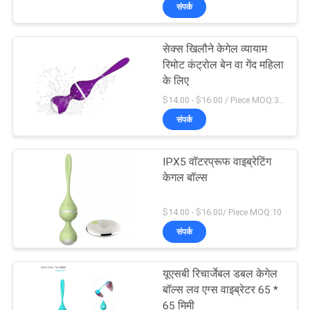
संपर्क
कारखाना
भ्रमण
सेक्स खिलौने केगेल व्यायाम
रिमोट कंट्रोल बेन वा गेंद महिला
गुणवत्ता
के लिए
$14.00 - $16.00 / Piece MOQ:300
नियंत्रण
संपर्क
संपर्क
IPX5 वॉटरप्रूफ वाइब्रेटिंग
करें
केगल बॉल्स
$14.00 - $16.00/ Piece MOQ:10
समाचार
संपर्क
एक
यूएसबी रिचार्जेबल डबल केगेल
उद्धरण
बॉल्स लव एग्स वाइब्रेटर 65 *
65 मिमी