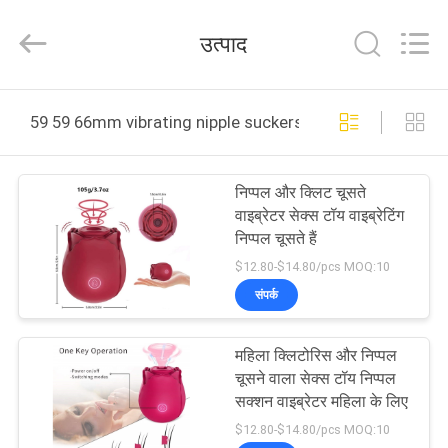
2026
SHENZHEN
SESKOM
उत्पाद
TECHNOLOGY
CO.,LTD..
All
Rights
घर
Reserved.
59 59 66mm vibrating nipple suckers ऑनलाइन निर्माण
उत्पादों
निप्पल और क्लिट चूसते
वाइब्रेटर सेक्स टॉय वाइब्रेटिंग
वीआर
निप्पल चूसते हैं
दिखाएँ
$12.80-$14.80/pcs MOQ:10
संपर्क
हमारे
महिला क्लिटोरिस और निप्पल
बारे
चूसने वाला सेक्स टॉय निप्पल
में
सक्शन वाइब्रेटर महिला के लिए
$12.80-$14.80/pcs MOQ:10